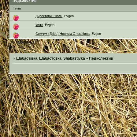
Педколектив
Тема
Директори школи
Evgen
Фото
Evgen
Семчук (Дзісь) Неоніла Олексіївна
Evgen
Страница:
1
»
Шабастівка, Шабастовка, Shabastivka
»
Педколектив