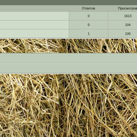
Ответов
Просмотро
0
1613
0
104
1
100