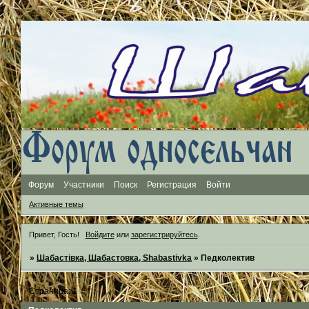
Форум
Участники
Поиск
Регистрация
Войти
Активные темы
Привет, Гость!
Войдите
или
зарегистрируйтесь
.
»
Шабастівка, Шабастовка, Shabastivka
»
Педколектив
Страница:
1