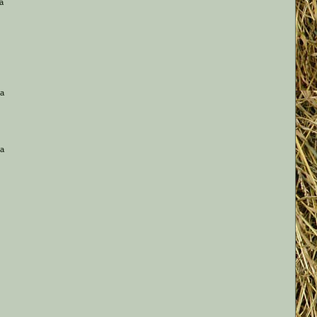
а
 а
 а