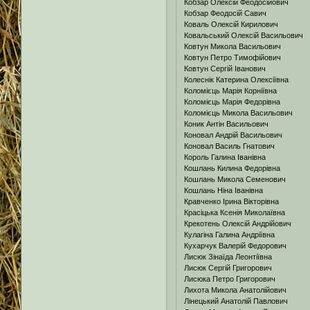
Кобзар Олексій Феодосійович
Кобзар Феодосій Савич
Коваль Олексій Кирилович
Ковальський Олексій Васильович
Ковтун Микола Васильович
Ковтун Петро Тимофійович
Ковтун Сергій Іванович
Колеснік Катерина Олексіївна
Коломієць Марія Корніївна
Коломієць Марія Федорівна
Коломієць Микола Васильович
Коник Антін Васильович
Коновал Андрій Васильович
Коновал Василь Гнатович
Король Галина Іванівна
Кошлань Килина Федорівна
Кошлань Микола Семенович
Кошлань Ніна Іванівна
Кравченко Ірина Вікторівна
Красіцька Ксенія Миколаївна
Крекотень Олексій Андрійович
Кулагіна Галина Андріївна
Кухарчук Валерій Федорович
Лисюк Зінаїда Леонтіївна
Лисюк Сергій Григорович
Лисюка Петро Григорович
Лихота Микола Анатолійович
Лінецький Анатолій Павлович