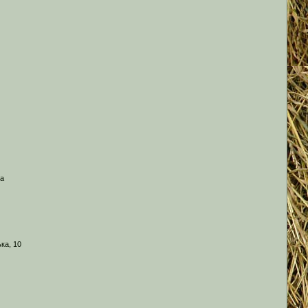
 а
ка, 10