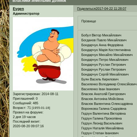
Власники земельних ділянок
Evgen
Поделиться
2017-04-22 11:28:07
Администратор
Прізвище
Бобул Віктор Михайлович
Богданов Павло Михайлович
Бондарчук Анна Федорівна
Бондарчук Марія Костянтинівна
Бондарчук Михайло Михайлович
Бондарчук Петро Михайлович
Бондарчук Руслан Петрович
Бондарчук Руслан Петрович
Бондарчук Сергій Михайлович
Буян Василь Кирилович
Василенко Володимир Олексійович
Василенко Іван Іванович
Власюк Анатолій Григорович
Зарегистрирован
: 2014-08-11
Приглашений:
0
Власюк Антоніна Мойсіївна
Сообщений:
485
Власюк Валентина Олексадрівна
Возраст:
71
[1955-01-18]
Воронкова Галина Сидорівна
Провел на форуме:
Гедзун Валентина Вікторівна
2 дня 19 часов
Гедзун Галина Прокопівна
Последний визит:
Гедзун Леонід Васильович
2020-08-20 09:07:16
Гедзун Наталія Михайлівна
Гедзун Степан Іванович