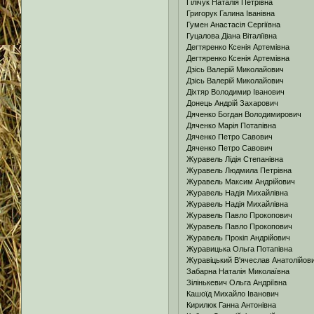
Гілічук Наталія Петрівна
Григорук Галина Іванівна
Гумен Анастасія Сергіївна
Гуцалова Діана Віталіївна
Дегтяренко Ксенія Артемівна
Дегтяренко Ксенія Артемівна
Дзісь Валерій Миколайович
Дзісь Валерій Миколайович
Діхтяр Володимир Іванович
Донець Андрій Захарович
Дяченко Богдан Володимирович
Дяченко Марія Потапівна
Дяченко Петро Савович
Дяченко Петро Савович
Журавель Лідія Степанівна
Журавель Людмила Петрівна
Журавель Максим Андрійович
Журавель Надія Михайлівна
Журавель Надія Михайлівна
Журавель Павло Прокопович
Журавель Павло Прокопович
Журавель Прокіп Андрійович
Журавицька Ольга Потапівна
Журавіцький В'ячеслав Анатолійов
Забарна Наталія Миколаївна
Зілінькевич Ольга Андріївна
Кашоїд Михайло Іванович
Кирилюк Ганна Антонівна