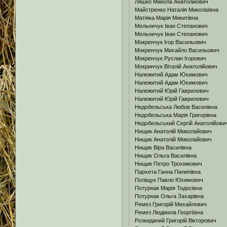
Ляшко Микола Анатолійович
Майстренко Наталія Миколаївна
Матіяка Марія Микитівна
Мельничук Іван Степанович
Мельничук Іван Степанович
Мокренчук Ігор Васильович
Мокренчук Михайло Васильович
Мокренчук Руслан Ігорович
Мокринчук Віталій Анатолійович
Належитий Адам Юхимович
Належитий Адам Юхимович
Належитий Юрій Гаврилович
Належитий Юрій Гаврилович
Недобельська Любов Василівна
Недобельська Марія Григорівна
Недобельський Сергій Анатолійови
Нищик Анатолій Миколайович
Нищик Анатолій Миколайович
Нищик Віра Василівна
Нищик Ольга Василівна
Нищик Петро Трохимович
Пархета Ганна Пилипівна
Поліщук Павло Юхимович
Потурнак Марія Тодосівна
Потурнак Ольга Захарівна
Ремез Григорій Михайлович
Ремез Людмила Георгіївна
Розкиданий Григорій Вікторович