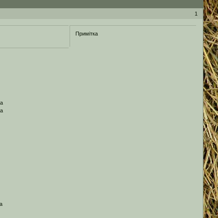
1
Примітка
0а
0а
а
1