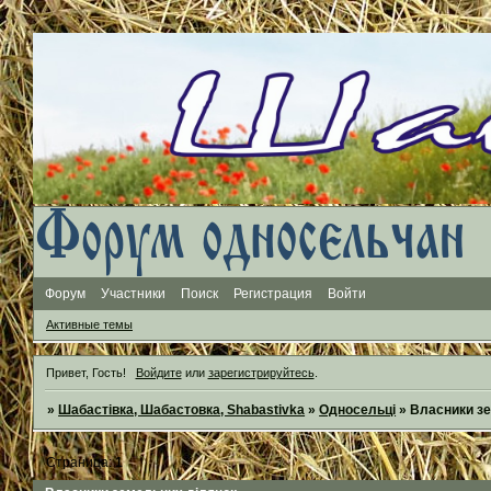
Форум
Участники
Поиск
Регистрация
Войти
Активные темы
Привет, Гость!
Войдите
или
зарегистрируйтесь
.
»
Шабастівка, Шабастовка, Shabastivka
»
Односельці
»
Власники з
Страница:
1