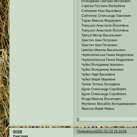
Розкиданий Григорій Вікторович
Сарієва Руслана Валеріївна
Собченюк Ніна Василівна
Собченюк Олександр Павлович
Таран Микола Федорович
Темушко Анастасія Йосипівна
Темушко Анастасія Йосипівна
Тригуб Віктор Васильович
Христич Іван Петрович
Христич Іван Петрович
Цимбал Микола Васильович
Червонописька Ганна Кіндратівна
Червонописька Ганна Кіндратівна
Чуйко Володимир Іванович
Чуйко Володимир Іванович
Чуйко Лідія Василівна
Чуйко Марія Марківна
Чумак Тетяна Леонідівна
Щукін Олександр Сергійович
Щукін Олександр Сергійович
Ягода Микола Йосипович
Якубенко Михайло Володимирович
Ярмола Марія Яківна
0
Grinii
Поделиться
2021-02-22 19:19:56
Участник