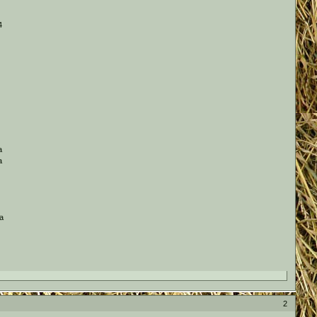
4
а
а
а
2