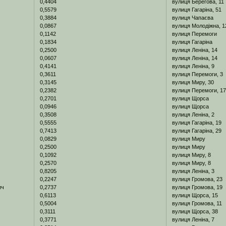
0,4404
вулиця Берегова, 11
0,5579
вулиця Гагаріна, 51
0,3884
вулиця Чапаєва
0,0867
вулиця Молодіжна, 1
0,1142
вулиця Перемоги
0,1834
вулиця Гагаріна
0,2500
вулиця Леніна, 14
0,0607
вулиця Леніна, 14
0,4141
вулиця Леніна, 9
0,3611
вулиця Перемоги, 3
0,3145
вулиця Миру, 30
0,2382
вулиця Перемоги, 1
0,2701
вулиця Щорса
0,0946
вулиця Щорса
0,3508
вулиця Леніна, 2
0,5555
вулиця Гагаріна, 19
0,7413
вулиця Гагаріна, 29
0,0829
вулиця Миру
0,2500
вулиця Миру
0,1092
вулиця Миру, 8
0,2570
вулиця Миру, 8
0,8205
вулиця Леніна, 3
0,2247
вулиця Громова, 23
ич
0,2737
вулиця Громова, 19
0,6113
вулиця Щорса, 15
0,5004
вулиця Громова, 11
0,3111
вулиця Щорса, 38
0,3771
вулиця Леніна, 7