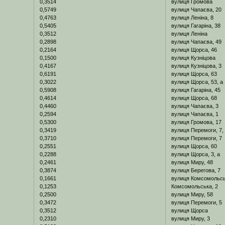
0,3514
вулиця Громова
0,5749
вулиця Чапаєва, 20
0,4763
вулиця Леніна, 8
0,5405
вулиця Гагаріна, 38
0,3512
вулиця Леніна
0,2898
вулиця Чапаєва, 49
0,2164
вулиця Щорса, 46
0,1500
вулиця Кузніцова
0,4167
вулиця Кузніцова, 3
0,6191
вулиця Щорса, 63
0,3022
вулиця Щорса, 53, а
0,5908
вулиця Гагаріна, 45
0,4614
вулиця Щорса, 68
0,4460
вулиця Чапаєва, 3
0,2594
вулиця Чапаєва, 1
0,5300
вулиця Громова, 17
0,3419
вулиця Перемоги, 7,
0,3710
вулиця Перемоги, 7
0,2551
вулиця Щорса, 60
0,2288
вулиця Щорса, 3, а
0,2461
вулиця Миру, 48
0,3874
вулиця Берегова, 7
0,1661
вулиця Комсомольсь
0,1253
Комсомольська, 2
0,2500
вулиця Миру, 58
0,3472
вулиця Перемоги, 5
0,3512
вулиця Щорса
0,2310
вулиця Миру, 3