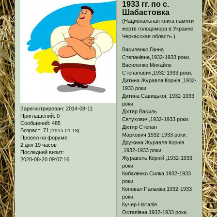
1933 гг. по с.
Шабастовка
(Национальная книга памяти
жертв голодомора в Украине.
Черкасская область.)
Василенко Ганна
Степанівна,1932-1933 роки.
Василенко Михайло
Степанович,1932-1933 роки.
Дитина Журавля Корнія ,1932-
1933 роки.
Дитина Савицької, 1932-1933
роки.
Зарегистрирован
: 2014-08-11
Діхтяр Василь
Приглашений:
0
Євтухович,1932-1933 роки.
Сообщений:
485
Діхтяр Степан
Возраст:
71
[1955-01-18]
Маркович,1932-1933 роки.
Провел на форуме:
Дружина Журавля Корнія
2 дня 19 часов
,1932-1933 роки.
Последний визит:
Журавель Корній ,1932-1933
2020-08-20 09:07:16
роки.
Кибаленко Силка,1932-1933
роки.
Коновал Палажка,1932-1933
роки.
Кучер Наталія
Остапівна,1932-1933 роки.