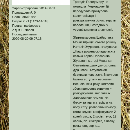
Трагедія Голодомору не
оминула і Черкащину. Їй
Зарегистрирован
: 2014-08-11
передувала примусова
Приглашений:
0
колективізація і
Сообщений:
485
розкуркулення різних верств
Возраст:
71
[1955-01-18]
населення, незгодних з
Провел на форуме:
усуспільненням власності.
2 дня 19 часов
Последний визит:
Жителька села Шабастівка
2020-08-20 09:07:16
Монастирищенського району
Наталія Журавель згадувала:
,,Наша родина складалася з
батька Карпа Павловича
Журавля, матері Меланки
Семенівни, двох дочок, сина,
діда і баби. Готувалися
будувати нову хату. В колгосп
батьки вступати не хотіли.
Весною 1931 року колгоспні
збори виносять рішення –
розкуркулити і вислати їх.
Забрали всю землю, ліс,
бляху та інші матеріали на
нову хату, розвалили комору,
хліви, клуню, конфіскували 2
коней, лоша, 2 корів, теля, 12
овець, віз, січкарню, сівалку,
реманент, зерно...