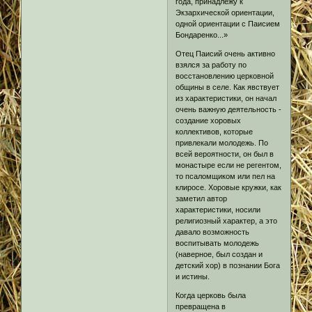
года, принадлежу к
Экзархической ориентации,
одной ориентации с Паисием
Бондаренко...»
Отец Паисий очень активно
взялся за работу по
восстановлению церковной
общины в селе. Как явствует
из характеристики, он начал
очень важную деятельность -
создание хоровых
коллективов, которые
привлекали молодежь. По
всей вероятности, он был в
монастыре если не регентом,
то псаломщиком или пел на
клиросе. Хоровые кружки, как
заметил автор
характеристики, носили
религиозный характер, а это
давало возможность
воспитывать молодежь
(наверное, был создан и
детский хор) в познании Бога
и истины.
Когда церковь была
превращена в