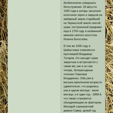
безбоязненно совершать
богослужения. 29 августа
1935 года в алтарь засыпали
колхозное зерно и закрыли на
амбарный замок старейший
на Черкасской земле святой
храм, построенный предками
еще в 1754 году и названный
именем святого апостола
Иоанна Богослова.
В том же 1935 году в
Шабастовке появляется
протоиерей Владимир
Татаров. Он находит храм
закрытым и встречается с
таким же, как и он сам
теперь, безприходным
«попом» Паисием
Бондаренко. Оба уже в
весьма преклонном возрасте:
удивительно, что родились
они в одном месяце - июле
месяце, и в один год - 1869-й,
что также становится
объединяющим их фактором.
Молодой сорокалетний
диакон Савва, целый год