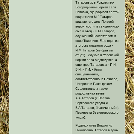
Татаровых: в Рождество-
Богородичной церкви села
Ревовка, где родился святой,
подвизался М.Г.Татаров,
видимо, его дед. По всей
вероятности, в священниках
был и отец - Н.М.Татаров,
служивший настоятелем в
селе Телепино. Еще один из
этого же славного рода -
И.М.Татаров (не брат ли
отца?) - служил в Успенской
церкви села Медведовка, а
еще трое Татаровых - П.И.,
В.И. и Г.И. - были
священниками,
соответственно, в Нечаево,
Чигирине и Пастырском.
Существовала также
родословная ветвь:
А.А.Татаров (с.Валява
Черкасского уезда) и
В.А.Татаров, благочинный (с.
Пединовка Звенигородского
уезда).
Родился отец Владимир
Николаевич Татаров в день