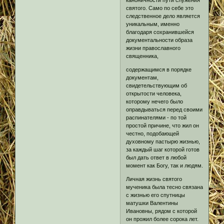
святого. Само по себе это
следственное дело является
уникальным, именно
благодаря сохранившейся
документальности образа
жизни православного
священника,
содержащимся в порядке
документам,
свидетельствующим об
открытости человека,
которому нечего было
оправдываться перед своими
распинателями - по той
простой причине, что жил он
честно, подобающей
духовному пастырю жизнью,
за каждый шаг которой готов
был дать ответ в любой
момент как Богу, так и людям.
Личная жизнь святого
мученика была тесно связана
с жизнью его спутницы
матушки Валентины
Ивановны, рядом с которой
он прожил более сорока лет.