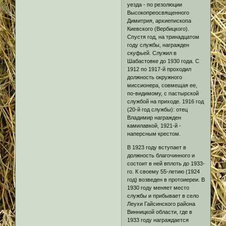
уезда - по резолюции
Высокопреосвященного
Димитрия, архиепископа
Киевского (Вербицкого).
Спустя год, на тринадцатом
году службы, награжден
скуфьей. Служил в
Шабастовке до 1930 года. С
1912 по 1917-й проходил
должность окружного
миссионера, совмещая ее,
по-видимому, с пастырской
службой на приходе. 1916 год
(20-й год службы): отец
Владимир награжден
камилавкой, 1921-й -
наперсным крестом.
В 1923 году вступает в
должность благочинного и
состоит в ней вплоть до 1933-
го. К своему 55-летию (1924
год) возведен в протоиереи. В
1930 году меняет место
службы и прибывает в село
Леухи Гайсинского района
Винницкой области, где в
1933 году награждается