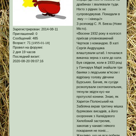
драбинах і звалювали туди.
Ніхто з рідних їх не
супроводжував. Покидали в
яму — і кінець!»
З розповіді С. Я. Бевза (Нове
Місто).
Зарегистрирован
: 2014-08-11
«Восени 1932 року в колгосп
Приглашений:
0
Сообщений:
485
приїхав уповноважений
Возраст:
71
[1955-01-18]
Чертков з командою. В хаті
Провел на форуме:
Сергія Андрущака
2 дня 19 часов
влаштували штаб. І почалася
Последний визит:
викачка зерна з хати до хати.
2020-08-20 09:07:16
Був свідком, коли в 1933 році
у Гончарук Марії знайшли три
баняки з людським м'ясом і
відрізану голову дівчини
Бурських. Бачив, як сусіди
розкопували скотомогильник,
тягнули звідти кус¬ки
протухлої конини. Знаю, як
Харитон Полонський на
Забіляна вкрав третину мішка
бурякових висадків, а його
охоронник з Халаїдового
Хилобокий застрелив,
закопав у канаві і ніякого
покарання не поніс...
Жахливо, що це все робили