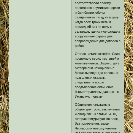
соответствовал своему
положению служителя церкви
и был близок обоим
священникам по духу и делу,
когда всех троих вели в
последний раз по селу к
сельраде, где их уже ожидала
вооруженная охрана для
сопровождения для допроса в
район.
Стояло начало октября. Село
провожало своих пастырей и
молитвенников. Видимо, до 9
октября они находились в
Монастырище, где велось, с
позволения сказать,
следствие, а после
предъявления обвинения
были отправлены дальше - в
Уманскую тюрьму.
Обвинения изложены в
общем для троих заключении
и сводились к статье 54-10,
которая фигурирует во всех,
без исключения, делах
Черкасских новомучеников.
Вот как это тогда выглядело в