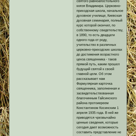
святого равноапостольного
князя Владимира. Церковно-
приходская школа, начальное
духовное училище, Киевская
духовная семинария, полный
курс которой окончил, по
собственному свидетельству,
в 1890, то есть двадцати
одного года от роду,
учительство в различных
церковно-приходских школах
до достижения возрастного
ценза священника - таков
прямой путь, каким прошел
будущий святой к своей
главной цели. Об этом
рассказывает нам
Формулярная карточка
священника, заполненная и
засвидетельствованная
благочинным Гайсинского
района протоиереем
Константином Косинским 1
апреля 1935 года. В ней же
приводятся чрезвычайно
ценные сведения, которые
сегодня дают возможность
составить представление не