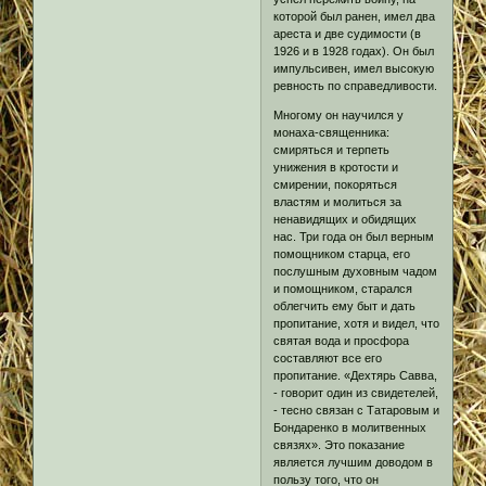
которой был ранен, имел два
ареста и две судимости (в
1926 и в 1928 годах). Он был
импульсивен, имел высокую
ревность по справедливости.
Многому он научился у
монаха-священника:
смиряться и терпеть
унижения в кротости и
смирении, покоряться
властям и молиться за
ненавидящих и обидящих
нас. Три года он был верным
помощником старца, его
послушным духовным чадом
и помощником, старался
облегчить ему быт и дать
пропитание, хотя и видел, что
святая вода и просфора
составляют все его
пропитание. «Дехтярь Савва,
- говорит один из свидетелей,
- тесно связан с Татаровым и
Бондаренко в молитвенных
связях». Это показание
является лучшим доводом в
пользу того, что он