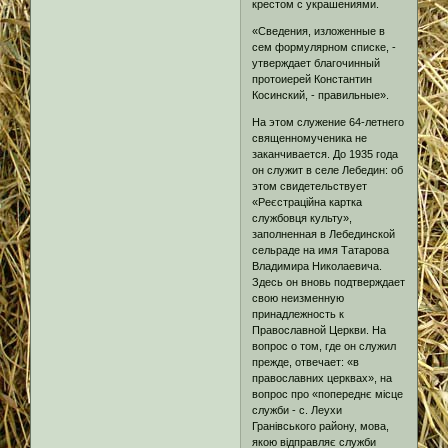
крестом с украшениями.
«Сведения, изложенные в
сем формулярном списке, -
утверждает благочинный
протоиерей Константин
Косинский, - правильные».
На этом служение 64-летнего
священномученика не
заканчивается. До 1935 года
он служит в селе Лебедин: об
этом свидетельствует
«Реєстраційна картка
службовця культу»,
заполненная в Лебединской
сельраде на имя Татарова
Владимира Николаевича.
Здесь он вновь подтверждает
свою неизменную
принадлежность к
Православной Церкви. На
вопрос о том, где он служил
прежде, отвечает: «в
православних церквах», на
вопрос про «попереднє місце
служби - с. Леухи
Гранівського району, мова,
якою відправляє служби