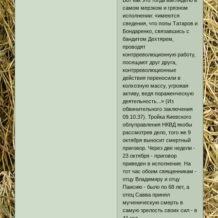
самом мерзком и грязном
исполнении: «имеются
сведения, что попы Татаров и
Бондаренко, связавшись с
бандитом Дехтярем,
проводят
контрреволюционную работу,
посещают друг друга,
контрреволюционные
действия переносили в
колхозную массу, угрожая
активу, ведя пораженческую
деятельность...» (Из
обвинительного заключения
09.10.37). Тройка Киевского
облуправления НКВД якобы
рассмотрев дело, того же 9
октября выносит смертный
приговор. Через две недели -
23 октября - приговор
приведен в исполнение. На
тот час обоим священникам -
отцу Владимиру и отцу
Паисию - было по 68 лет, а
отец Савва принял
мученическую смерть в
самую зрелость своих сил - в
41 год...