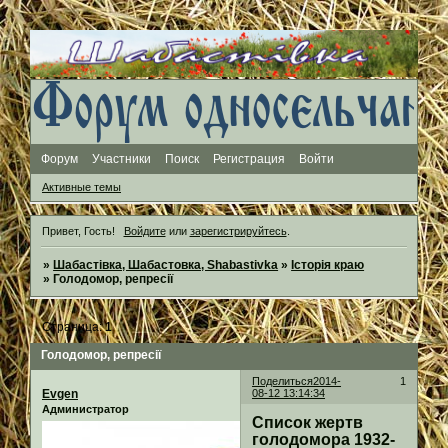
Форум
Участники
Поиск
Регистрация
Войти
Активные темы
Привет, Гость!
Войдите
или
зарегистрируйтесь
.
»
Шабастівка, Шабастовка, Shabastivka
»
Історія краю
»
Голодомор, репресії
Страница:
1
Голодомор, репресії
Поделиться
2014-
1
Evgen
08-12 13:14:34
Администратор
Список жертв
голодомора 1932-