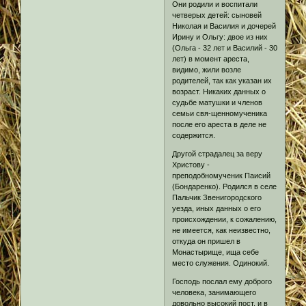
Они родили и воспитали
четверых детей: сыновей
Николая и Василия и дочерей
Ирину и Ольгу: двое из них
(Ольга - 32 лет и Василий - 30
лет) в момент ареста,
видимо, жили возле
родителей, так как указан их
возраст. Никаких данных о
судьбе матушки и членов
семьи свя-щенномученика
после его ареста в деле не
содержится.
Другой страдалец за веру
Христову -
преподобномученик Паисий
(Бондаренко). Родился в селе
Пальчик Звенигородского
уезда, иных данных о его
происхождении, к сожалению,
не имеется, как неизвестно,
откуда он пришел в
Монастырище, ища себе
место служения. Одинокий.
Господь послал ему доброго
человека, занимающего
довольно высокий пост, и в