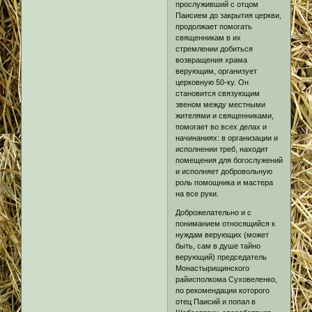
прослуживший с отцом
Паисием до закрытия церкви,
продолжает помогать
священникам в их
стремлении добиться
возвращения храма
верующим, организует
церковную 50-ку. Он
становится связующим
звеном между местными
жителями и священниками,
помогает во всех делах и
начинаниях: в организации и
исполнении треб, находит
помещения для богослужений
и исполняет добровольную
роль помощника и мастера
на все руки.
Доброжелательно и с
пониманием относящийся к
нуждам верующих (может
быть, сам в душе тайно
верующий) председатель
Монастырищинского
райисполкома Суховеленко,
по рекомендации которого
отец Паисий и попал в