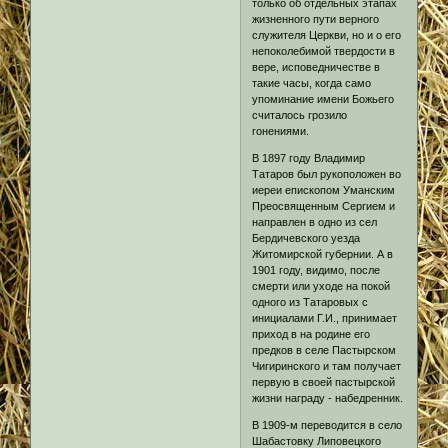
только об отдельных этапах
жизненного пути верного
служителя Церкви, но и о его
непоколебимой твердости в
вере, исповедничестве в
такие часы, когда само
упоминание имени Божьего
считалось грозило
гонениями.
В 1897 году Владимир
Татаров был рукоположен во
иереи епископом Уманским
Преосвященным Сергием и
направлен в одно из сел
Бердичевского уезда
Житомирской губернии. А в
1901 году, видимо, после
смерти или уходе на покой
одного из Татаровых с
инициалами Г.И., принимает
приход в на родине его
предков в селе Пастырском
Чигиринского и там получает
первую в своей пастырской
жизни награду - набедренник.
В 1909-м переводится в село
Шабастовку Липовецкого