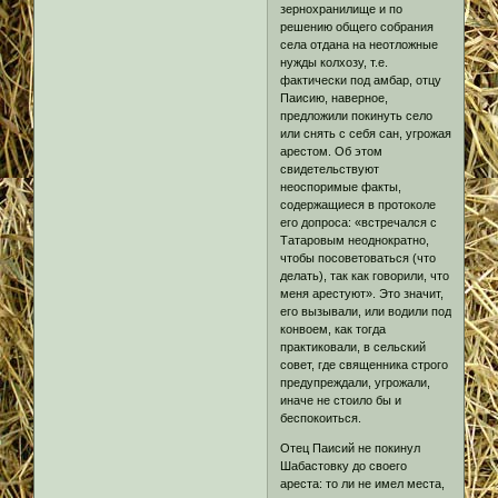
зернохранилище и по
решению общего собрания
села отдана на неотложные
нужды колхозу, т.е.
фактически под амбар, отцу
Паисию, наверное,
предложили покинуть село
или снять с себя сан, угрожая
арестом. Об этом
свидетельствуют
неоспоримые факты,
содержащиеся в протоколе
его допроса: «встречался с
Татаровым неоднократно,
чтобы посоветоваться (что
делать), так как говорили, что
меня арестуют». Это значит,
его вызывали, или водили под
конвоем, как тогда
практиковали, в сельский
совет, где священника строго
предупреждали, угрожали,
иначе не стоило бы и
беспокоиться.
Отец Паисий не покинул
Шабастовку до своего
ареста: то ли не имел места,