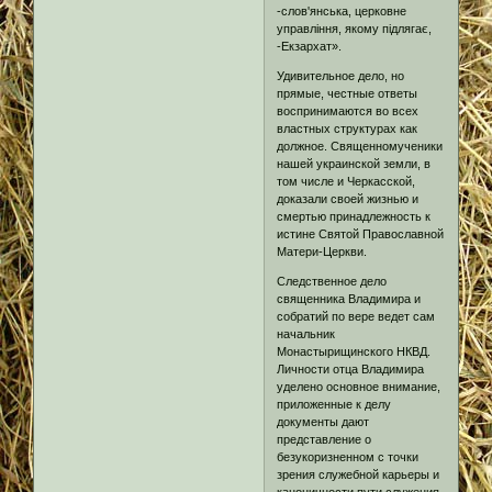
-слов'янська, церковне
управління, якому підлягає,
-Екзархат».
Удивительное дело, но
прямые, честные ответы
воспринимаются во всех
властных структурах как
должное. Священномученики
нашей украинской земли, в
том числе и Черкасской,
доказали своей жизнью и
смертью принадлежность к
истине Святой Православной
Матери-Церкви.
Следственное дело
священника Владимира и
собратий по вере ведет сам
начальник
Монастырищинского НКВД.
Личности отца Владимира
уделено основное внимание,
приложенные к делу
документы дают
представление о
безукоризненном с точки
зрения служебной карьеры и
каноничности пути служения