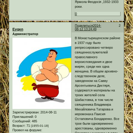
Ярмола Феодосія ,1932-1933
роки.
0
Поделиться
2014-
2
Evgen
08-12 13:24:49
Администратор
В Монастырищенском районе
в 1937 году было
репрессировано четверо
священнослужителей
православного
вероисповедания и двое
мирян, среди них одна
женщина. В общем архивно-
следственном деле,
заведенном на Савву
Арсентьевича Дихтяря,
содержатся материалы на
троих жителей села
Шабастовка, в том числе
священника Владимира
Михайловича Татарова и
Зарегистрирован
: 2014-08-11
иеромонаха Паисия
Приглашений:
0
Остаповича Бондаренко. Все
Сообщений:
485
трое были одновременно
Возраст:
71
[1955-01-18]
арестованы, одновременно
Провел на форуме:
Осуждены и казнены в один