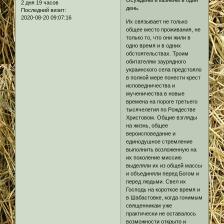
2 дня 19 часов
день.
Последний визит:
2020-08-20 09:07:16
Их связывает не только
общее место проживания, не
только то, что они жили в
одно время и в одних
обстоятельствах. Троим
обитателям заурядного
украинского села предстояло
в полной мере понести крест
исповедничества и
мученичества в новые
времена на пороге третьего
тысячелетия по Рождестве
Христовом. Общие взгляды
на жизнь, общее
вероисповедание и
единодушное стремление
выполнить возложенную на
их поколение миссию
выделяли их из общей массы
и объединяли перед Богом и
перед людьми. Свел их
Господь на короткое время и
в Шабастовке, когда гонимым
священникам уже
практически не оставалось
возможности открыто и