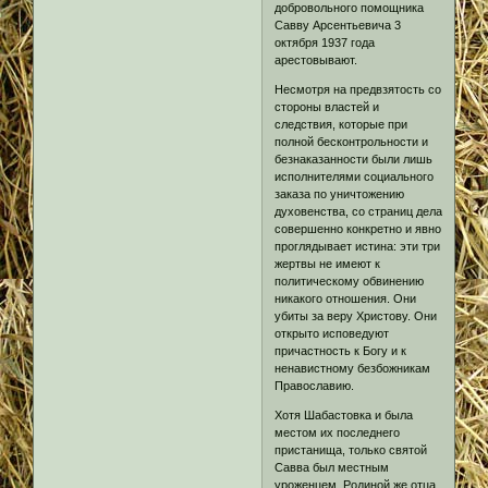
добровольного помощника
Савву Арсентьевича 3
октября 1937 года
арестовывают.
Несмотря на предвзятость со
стороны властей и
следствия, которые при
полной бесконтрольности и
безнаказанности были лишь
исполнителями социального
заказа по уничтожению
духовенства, со страниц дела
совершенно конкретно и явно
проглядывает истина: эти три
жертвы не имеют к
политическому обвинению
никакого отношения. Они
убиты за веру Христову. Они
открыто исповедуют
причастность к Богу и к
ненавистному безбожникам
Православию.
Хотя Шабастовка и была
местом их последнего
пристанища, только святой
Савва был местным
уроженцем. Родиной же отца