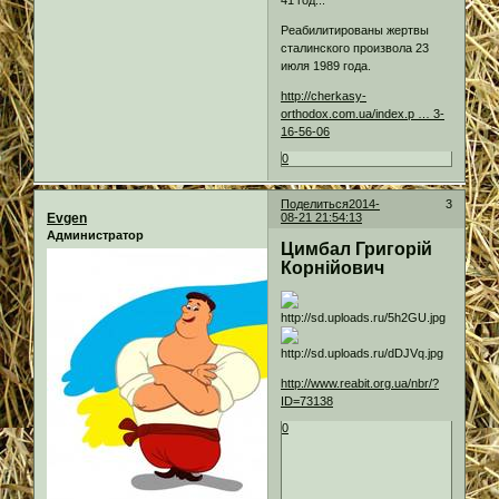
Реабилитированы жертвы
сталинского произвола 23
июля 1989 года.
http://cherkasy-
orthodox.com.ua/index.p … 3-
16-56-06
0
Поделиться
2014-
3
Evgen
08-21 21:54:13
Администратор
Цимбал Григорій
Корнійович
http://www.reabit.org.ua/nbr/?
ID=73138
0