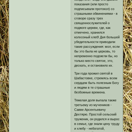
показания (или просто
подписывали протокол) со
страшными обвинениями - в
сговоре сразу трех
священнослужителей о
поджоге церкви, где, как
отмечено, хранился
колхозный хлеб! Дня большей
убедительности приводили
такие рассуждения: мол, если
бы это была не церковь, то
непременно подожгли бы, но
только место святое, это,
дескать, и остановило их.
Три года прожил святой в
Шабастовке, стремясь всем
сердцем быть полезным Богу
и людям в те страшные
безбожные времена.
Тяжелая доля выпала также
третьему из мучеников -
Савве Арсентьевичу
Дехтярю. Простой сельский
труженик, он родился и вырос
в семье, где знали цену труду
и хлебу - небогатой,