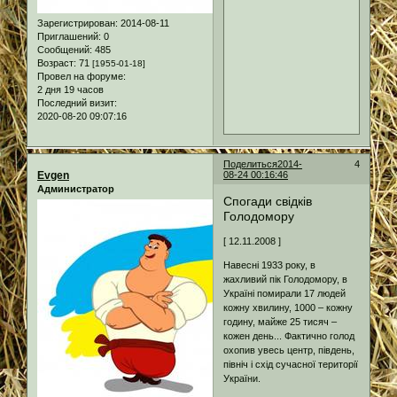
Зарегистрирован
: 2014-08-11
Приглашений:
0
Сообщений:
485
Возраст:
71
[1955-01-18]
Провел на форуме:
2 дня 19 часов
Последний визит:
2020-08-20 09:07:16
Поделиться
2014-
4
Evgen
08-24 00:16:46
Администратор
Спогади свідків
Голодомору
[ 12.11.2008 ]
Навесні 1933 року, в
жахливий пік Голодомору, в
Україні помирали 17 людей
кожну хвилину, 1000 – кожну
годину, майже 25 тисяч –
кожен день... Фактично голод
охопив увесь центр, південь,
північ і схід сучасної території
України.