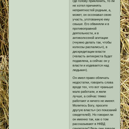
где голову приклонить, то ли
не хотел причинять
неприятностей родным, а,
может, он осознавал свою
участь, уготованную ему
свыше. Его обвиняли и в
противоправной
деятельности, и в
антиколхозной агитации
(«нужно делать так, чтобы
колхозы распались»), в
дискредитации власти
(«власть антихриста будет
подавлена, а сейчас он у
власти и издевается над
людьми»).
Он имел право обличать
недостатки, говорить слова
вроде тех, что вот «раньше
мало работали, и жили
лучше, а сейчас тяжко
работают и ничего не имеют.
Молитесь Богу, просите
другую власть» (из показаний
свидетелей). Но говорил ли
он именно так, как о том
рассказывают в НКВД
свидетели? Ведь они давали