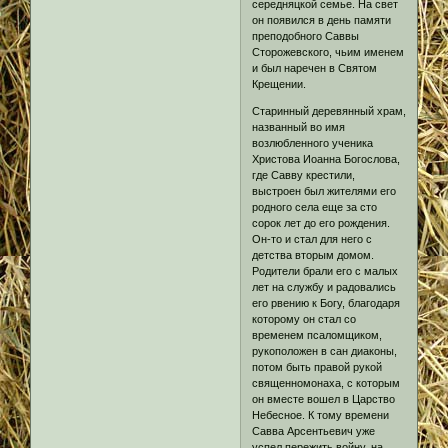
середняцкой семье. На свет
он появился в день памяти
преподобного Саввы
Сторожевского, чьим именем
и был наречен в Святом
Крещении.
Старинный деревянный храм,
названный во имя
возлюбленного ученика
Христова Иоанна Богослова,
где Савву крестили,
выстроен был жителями его
родного села еще за сто
сорок лет до его рождения.
Он-то и стал для него с
детства вторым домом.
Родители брали его с малых
лет на службу и радовались
его рвению к Богу, благодаря
которому он стал со
временем псаломщиком,
рукоположен в сан диаконы,
потом быть правой рукой
священномонаха, с которым
он вместе вошел в Царство
Небесное. К тому времени
Савва Арсентьевич уже
успел пережить войну, на