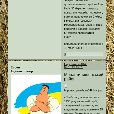
Заарештували нас,
дозволили взяти харчі на 3 дні
і всіх 30 березня того року
повезли в Жашків, посадили у
вагони, направили до Сибіру.
Привезли в Аджерськ
Новосибірської губернії, пішки
привели в бараки і сказали:
ви будете працювати в
шахті...”
http://rada.cherkassy.ua/index.php/misk
… mp;id=1314
0
Поделиться
2014-
5
Evgen
09-10 22:15:31
Администратор
Монастирищенський
район
«Пам'ятаю, як одного дня в
1933 році на великій гарбі,
зап¬ряженій коровами, на
кладовище зразу привезли 25
мерців. До ями їх носили на