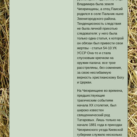
Владимира была земля
Чигиринщины, а отец Паисий
родился в селе Пальчик ныне
Звенигородского района.
Тенденциозность следствия
не была личной прихотью
следователя: у него была
только одна статья, к которой
он обязан был привести свои
жертвы - статья 54-10 УК
УССР Она-то и стала
спусковым крючком на
оружии палача: все трое
расстреляны, без сомнения,
за свою несгибаемую
верность христианскому Богу
и Церкви.
На Чигиринщине во времена,
предшествующие
трагическим событиям
начала XX столетия, был
широко известен
священнический род
Татаровых. Лишь только на
начало 1881 года в приходах
Чигиринского уезда Киевской
губернии служило несколько