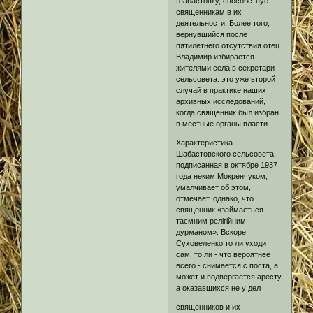
Шабастовку, способствует
священникам в их
деятельности. Более того,
вернувшийся после
пятилетнего отсутствия отец
Владимир избирается
жителями села в секретари
сельсовета: это уже второй
случай в практике наших
архивных исследований,
когда священник был избран
в местные органы власти.
Характеристика
Шабастовского сельсовета,
подписанная в октябре 1937
года неким Мокренчуком,
умалчивает об этом,
отмечает, однако, что
священник «займається
таємним релігійним
дурманом». Вскоре
Суховеленко то ли уходит
сам, то ли - что вероятнее
всего - снимается с поста, а
может и подвергается аресту,
а оказавшихся не у дел
священников и их