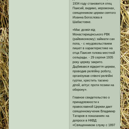
1934 году становится отец
Паисий, видимо, иеромонах,
священником церкви святого
Иоанна Богослова в
Шабастовке.
«Має дозвіл від
Монастирищінського РВК
(райвиконкому) займати сан
попа, - с неудовольствием
пишет в характеристике на
отца Паисия голова местной
сельрады. - 29 серпня 1935
року церкву закрито.
Дщбивався відкриття церкви,
проводив релігійну роботу,
організував співочі релігійні
гуртки, хрестить таємно
дітей, агітує проти позики на
оборону».
Главное свидетельство о
принадлежности к
православной Церкви дает
священномученик Владимир
Татаров в показаниях на
допросе в НКВД:
«Священником служу с 1897