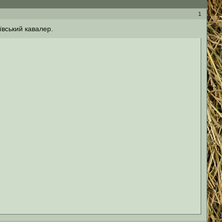
1
іївський кавалер.