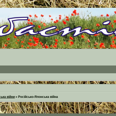
ська війни
»
Російсько-Японська війна