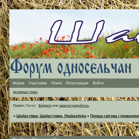
Форум
Участники
Поиск
Регистрация
Войти
Активные темы
Привет, Гость!
Войдите
или
зарегистрируйтесь
.
»
Шабастівка, Шабастовка, Shabastivka
»
Перша світова і громадян
Страница:
1