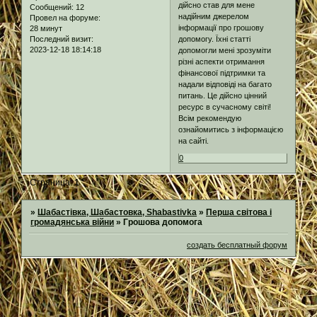
дійсно став для мене
Сообщений:
12
надійним джерелом
Провел на форуме:
інформації про грошову
28 минут
допомогу. Їхні статті
Последний визит:
2023-12-18 18:14:18
допомогли мені зрозуміти
різні аспекти отримання
фінансової підтримки та
надали відповіді на багато
питань. Це дійсно цінний
ресурс в сучасному світі!
Всім рекомендую
ознайомитись з інформацією
на сайті.
0
Страница:
1
»
Шабастівка, Шабастовка, Shabastivka
»
Перша світова і
громадянська війни
»
Грошова допомога
создать бесплатный форум