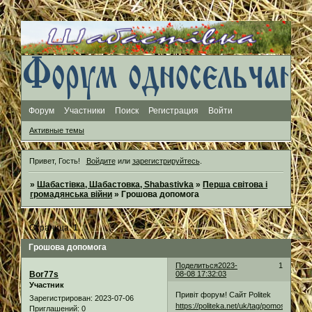
Форум
Участники
Поиск
Регистрация
Войти
Активные темы
Привет, Гость!
Войдите
или
зарегистрируйтесь
.
»
Шабастівка, Шабастовка, Shabastivka
»
Перша світова і
громадянська війни
»
Грошова допомога
Страница:
1
Грошова допомога
Поделиться
2023-
1
Bor77s
08-08 17:32:03
Участник
Привіт форум! Сайт Politek
Зарегистрирован
: 2023-07-06
https://politeka.net/uk/tag/pomoshh
Приглашений:
0