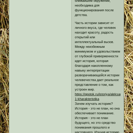
ближайшем окружении,
необходима для
функционирования после
детства.
Часть истории зависит от
личного вкуса, где человек
находит красоту, радость
открытий или
интеллектуальный вызов.
Между неизбежным
минимумом и удовольствием
от глубокой приверженности
идет история, которая
благодаря накопленному
навыку интерпретации
разворачивающейся истории
человечества дает реальное
представление о том, как
устроен мир.
https://qpotok.ru/istoriya/aleksandr-
1-kharakteristika
Зачем изучать историю?
История - это не план, но она
обеспечивает понимание.
История - это не план
будущего, но это средство
понимания прошлого и
настоящего. Изучая историю,