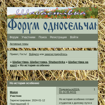
Форум
Участники
Поиск
Регистрация
Войти
Активные темы
Привет, Гость!
Войдите
или
зарегистрируйтесь
.
»
Шабастівка, Шабастовка, Shabastivka
»
Шабастівка на
карті
»
Но история особенно
Страница:
1
Но история особенно
Поделиться
2024-
1
Maion
01-12 05:44:01
Участник
Но история особенно готовит
Зарегистрирован
: 2024-01-12
студентов к долгому пути в
Приглашений:
0