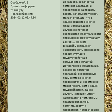
их карьере, ее качества
Сообщений:
3
помогают адаптации и
Провел на форуме:
продвижению за пределы
21 минуту
работы начального уровня.
Последний визит:
2024-01-12 05:44:14
Нельзя отрицать, что в
нашем обществе многие
люди, увлекающиеся
изучением истории,
беспокоятся об актуальности.
https://qpotok.ru/istoriya/etapy-
zakrep … po-istorii
В нашей меняющейся
экономике есть опасения по
поводу будущего
трудоустройства в
большинстве областей.
Историческое образование,
однако, не является
поблажкой; оно напрямую
применимо ко многим
профессиям и, несомненно,
может помочь нам в нашей
трудовой жизни. Зачем
изучать историю? Ответ
заключается в том, что мы
практически должны
получить доступ к
лаборатории человеческого