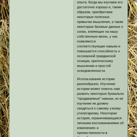
опыта. Когда мы изучаем его
достаточно хорошо и, таким
образом, приобретаем
некоторые полезные
привычки мышления, а также
некоторые базовые данные о
силах, влияющих на нашу
собственную жизнь, у нас
появляются
соответствующие навыки и
повышается способность к
осознанной гражданской
позиции, критическому
мышлению и простой
осведомленности.
Использование истории
разнообразно. Изучение
истории может помочь нам
развить некоторые буквально
“продаваемые” навыки, но ее
изучение не должно
сводиться к самому узкому
утилитаризму. Некоторая
история, ограничивающаяся
личными воспоминаниями об
изменениях и
преемственности в