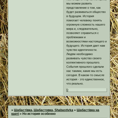
мы можем развить
представление о том, как
будет развиваться общество
в будущем. История
помогает человеку понять
огромную сложность нашего
мира и, следовательно,
позволяет справиться с
проблемами и
возможностями настоящего и
будущего. История дает нам
чувство идентичности.
Людям необходимо
развивать чувство своего
коллективного прошлого.
События прошлого сделали
нас такими, какие мы есть
сегодня. В каком-то смысле
история - это единственное,
что реально.
0
Страница:
1
»
Шабастівка, Шабастовка, Shabastivka
»
Шабастівка на
карті
»
Но история особенно