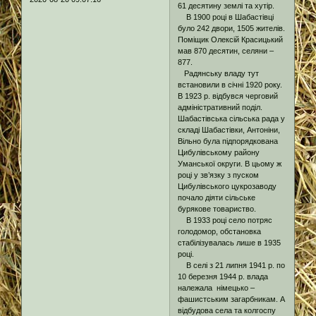
61 десятину землі та хутір.
В 1900 році в Шабастівці
було 242 двори, 1505 жителів.
Поміщик Олексій Красицький
мав 870 десятин, селяни –
877.
Радянську владу тут
встановили в січні 1920 року.
В 1923 р. відбувся черговий
адміністративний поділ.
Шабастівська сільська рада у
складі Шабастівки, Антоніни,
Вільно була підпорядкована
Цибулівському району
Уманської округи. В цьому ж
році у зв’язку з пуском
Цибулівського цукрозаводу
почало діяти сільське
бурякове товариство.
В 1933 році село потряс
голодомор, обстановка
стабілізувалась лише в 1935
році.
В селі з 21 липня 1941 р. по
10 березня 1944 р. влада
належала німецько –
фашистським загарбникам. А
відбудова села та колгоспу