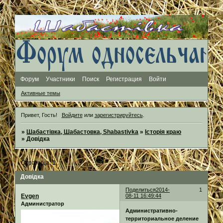
Форум
Участники
Поиск
Регистрация
Войти
Активные темы
Привет, Гость!
Войдите
или
зарегистрируйтесь
.
»
Шабастівка, Шабастовка, Shabastivka
»
Історія краю
»
Довідка
Страница:
1
Довідка
Поделиться
2014-
1
Evgen
08-11 16:49:44
Администратор
Административно-
территориальное деление