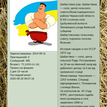
Шабастовка (укр. Шабастівка)
— cело, центр сельского
совета Монастырищенского
района Черкасской области.
В ХІХ столетии село
Цыбулевской волости
Липовецкого уезда Киевской
губернии.
Шабастовскому сельскому
совету подчинен поселок
Вольная.
История городов и сел УССР
1972 год
Зарегистрирован
: 2014-08-11
Шабастівка — село, центр
Приглашений:
0
сільської Ради. Розташована
Сообщений:
485
за 10 км на північний захід від
Возраст:
71
[1955-01-18]
Провел на форуме:
районного центру та 6 км від
2 дня 19 часов
залізничної станції
Последний визит:
Монастирище. Населення —
2020-08-20 09:07:16
1253 чоловіка. Сільраді
підпорядковані с. Половинчик
і селище Вільна.
За колгоспом ім. XX з’їзду
КПРС, центтральна садиба
якого розміщена в селі,
закріплено 1948 га
сільськогосподарських угідь,