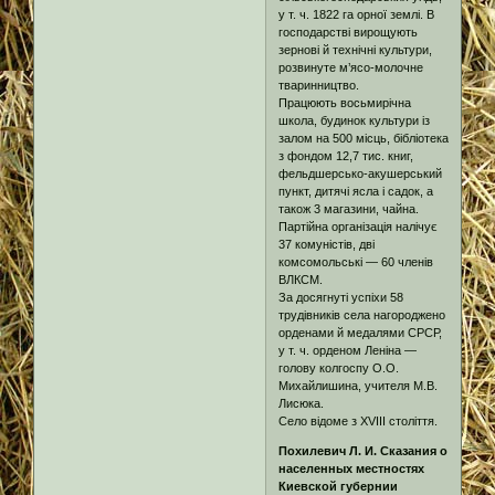
у т. ч. 1822 га орної землі. В
господарстві вирощують
зернові й технічні культури,
розвинуте м’ясо-молочне
тваринництво.
Працюють восьмирічна
школа, будинок культури із
залом на 500 місць, бібліотека
з фондом 12,7 тис. книг,
фельдшерсько-акушерський
пункт, дитячі ясла і садок, а
також 3 магазини, чайна.
Партійна організація налічує
37 комуністів, дві
комсомольські — 60 членів
ВЛКСМ.
За досягнуті успіхи 58
трудівників села нагороджено
орденами й медалями СРСР,
у т. ч. орденом Леніна —
голову колгоспу О.О.
Михайлишина, учителя М.В.
Лисюка.
Село відоме з XVIII століття.
Похилевич Л. И. Сказания о
населенных местностях
Киевской губернии