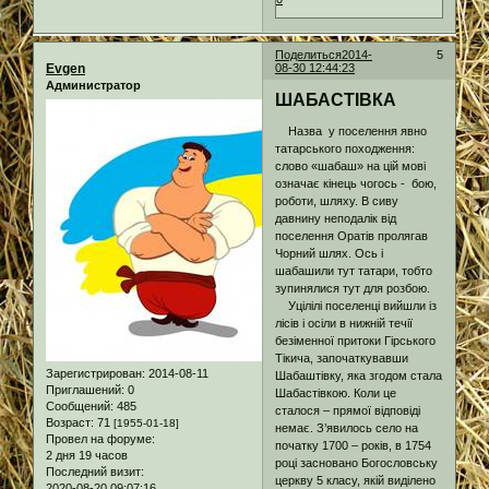
Поделиться
2014-
5
Evgen
08-30 12:44:23
Администратор
ШАБАСТІВКА
Назва у поселення явно
татарського походження:
слово «шабаш» на цій мові
означає кінець чогось - бою,
роботи, шляху. В сиву
давнину неподалік від
поселення Оратів пролягав
Чорний шлях. Ось і
шабашили тут татари, тобто
зупинялися тут для розбою.
Уцілілі поселенці вийшли із
лісів і осіли в нижній течії
безіменної притоки Гірського
Тікича, започаткувавши
Зарегистрирован
: 2014-08-11
Шабаштівку, яка згодом стала
Приглашений:
0
Шабастівкою. Коли це
Сообщений:
485
сталося – прямої відповіді
Возраст:
71
[1955-01-18]
немає. З’явилось село на
Провел на форуме:
початку 1700 – років, в 1754
2 дня 19 часов
році засновано Богословську
Последний визит:
церкву 5 класу, якій виділено
2020-08-20 09:07:16