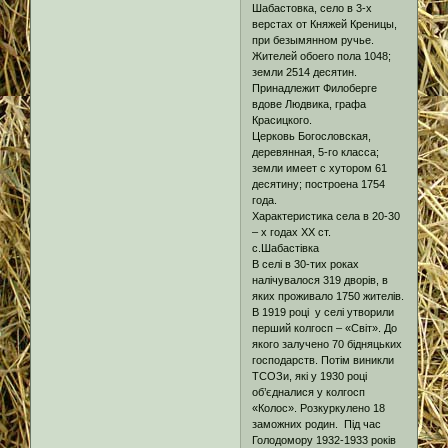
Шабастовка, село в 3-х
верстах от Княжей Креницы,
при безымянном ручье.
Жителей обоего пола 1048;
земли 2514 десятин.
Принадлежит Филоберге
вдове Людвика, графа
Красицкого.
Церковь Богословская,
деревянная, 5-го класса;
земли имеет с хутором 61
десятину; построена 1754
года.
Характеристика села в 20-30
– х годах ХХ ст.
с.Шабастівка
В селі в 30-тих роках
налічувалося 319 дворів, в
яких проживало 1750 жителів.
В 1919 році у селі утворили
перший колгосп – «Світ». До
якого залучено 70 бідняцьких
господарств. Потім виникли
ТСОЗи, які у 1930 році
об’єдналися у колгосп
«Колос». Розкуркулено 18
заможних родин. Під час
Голодомору 1932-1933 років