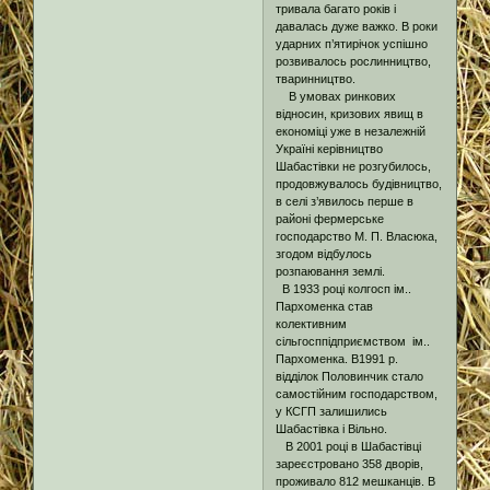
тривала багато років і
давалась дуже важко. В роки
ударних п’ятирічок успішно
розвивалось рослинництво,
тваринництво.
В умовах ринкових
відносин, кризових явищ в
економіці уже в незалежній
Україні керівництво
Шабастівки не розгубилось,
продовжувалось будівництво,
в селі з’явилось перше в
районі фермерське
господарство М. П. Власюка,
згодом відбулось
розпаювання землі.
В 1933 році колгосп ім..
Пархоменка став
колективним
сільгосппідприємством ім..
Пархоменка. В1991 р.
відділок Половинчик стало
самостійним господарством,
у КСГП залишились
Шабастівка і Вільно.
В 2001 році в Шабастівці
зареєстровано 358 дворів,
проживало 812 мешканців. В