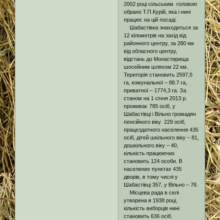
2002 році сільським головою
обрано Т.П.Курій, яка і нині
працює на цій посаді.
Шабастівка знаходиться за
12 кілометрів на захід від
районного центру, за 280 км
від обласного центру,
відстань до Монастирища
шосейним шляхом 22 км.
Територія становить 2597,5
га, комунальної – 88.7 га,
приватної – 1774,3 га. За
станом на 1 січня 2013 р.
проживає 785 осіб, у
Шабастівці і Вільно громадян
пенсійного віку 229 осіб,
працездатного населення 435
осіб, дітей шкільного віку – 81,
дошкільного віку – 40,
кількість працюючих
становить 124 особи. В
населених пунктах 435
дворів, в тому числі у
Шабастівці 357, у Вільно – 78.
Місцева рада в селі
утворена в 1938 році,
кількість виборців нині
становить 636 осіб.