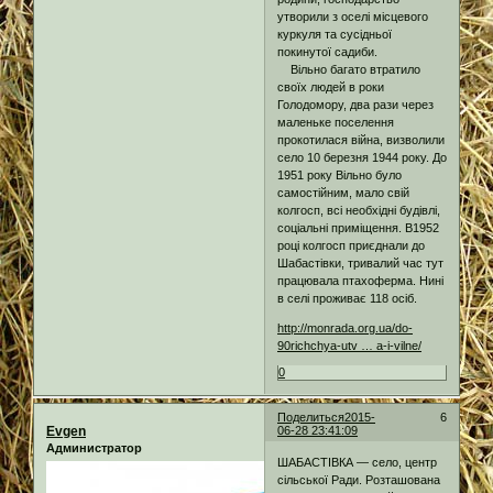
утворили з оселі місцевого
куркуля та сусідньої
покинутої садиби.
Вільно багато втратило
своїх людей в роки
Голодомору, два рази через
маленьке поселення
прокотилася війна, визволили
село 10 березня 1944 року. До
1951 року Вільно було
самостійним, мало свій
колгосп, всі необхідні будівлі,
соціальні приміщення. В1952
році колгосп приєднали до
Шабастівки, тривалий час тут
працювала птахоферма. Нині
в селі проживає 118 осіб.
http://monrada.org.ua/do-
90richchya-utv … a-i-vilne/
0
Поделиться
2015-
6
Evgen
06-28 23:41:09
Администратор
ШАБАСТІВКА — село, центр
сільської Ради. Розташована