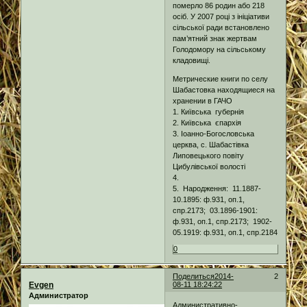
померло 86 родин або 218
осіб. У 2007 році з ініціативи
сільської ради встановлено
пам’ятний знак жертвам
Голодомору на сільському
кладовищі.
Метрические книги по селу
Шабастовка находящиеся на
хранении в ГАЧО
1. Київська губернія
2. Київська єпархія
3. Іоанно-Богословська
церква, с. Шабастівка
Липовецького повіту
Цибулівської волості
4.
5. Народження: 11.1887-
10.1895: ф.931, оп.1,
спр.2173; 03.1896-1901:
ф.931, оп.1, спр.2173; 1902-
05.1919: ф.931, оп.1, спр.2184
0
Поделиться
2014-
2
Evgen
08-11 18:24:22
Администратор
Административно-