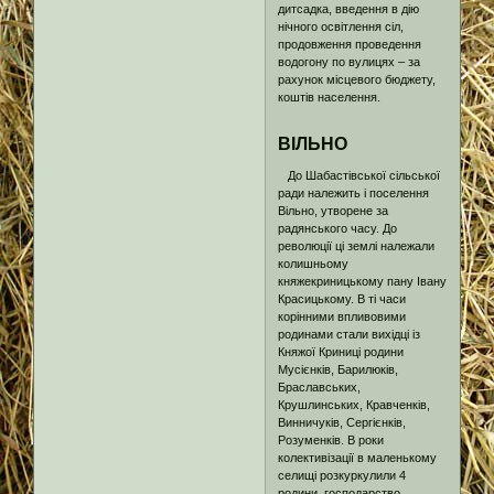
дитсадка, введення в дію
нічного освітлення сіл,
продовження проведення
водогону по вулицях – за
рахунок місцевого бюджету,
коштів населення.
ВІЛЬНО
До Шабастівської сільської
ради належить і поселення
Вільно, утворене за
радянського часу. До
революції ці землі належали
колишньому
княжекриницькому пану Івану
Красицькому. В ті часи
корінними впливовими
родинами стали вихідці із
Княжої Криниці родини
Мусієнків, Барилюків,
Браславських,
Крушлинських, Кравченків,
Винничуків, Сергієнків,
Розуменків. В роки
колективізації в маленькому
селищі розкуркулили 4
родини, господарство