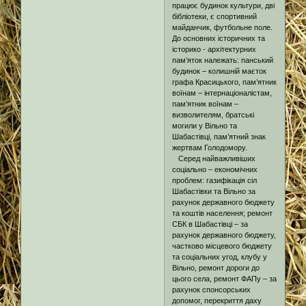
працює будинок культури, дві
бібліотеки, є спортивний
майданчик, футбольне поле.
До основних історичних та
історико - архітектурних
пам’яток належать: панський
будинок – колишній маєток
графа Красицького, пам’ятник
воїнам – інтернаціоналістам,
пам’ятник воїнам –
визволителям, братські
могили у Вільно та
Шабастівці, пам’ятний знак
жертвам Голодомору.
Серед найважливіших
соціально – економічних
проблем: газифікація сіл
Шабастівки та Вільно за
рахунок державного бюджету
та коштів населення; ремонт
СБК в Шабастівці – за
рахунок державного бюджету,
частково місцевого бюджету
та соціальних угод, клубу у
Вільно, ремонт дороги до
цього села, ремонт ФАПу – за
рахунок спонсорських
допомог, перекриття даху