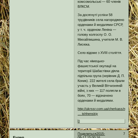
комсомольські — 60 членів
ВЛКСМ.
За досягнуті успіхи 58
трудівників села нагороджено
орденами й медалями СРСР,
у т. ч. орденом Леніна —
голову колгоспу О. О.
Михайлишина, учителя М. В.
Лисюка.
Село відоме з XVIII століття.
Під час німецько-
фашистської окупації на
території Шабастівки діяла
підпільна група (керівник Д. П.
Коник). 222 жителі села брали
участь у Великій Вітчизняній
війні, з них — 117 полягли в
боях, 70 — відзначено
орденами й медалями.
http://ukrssr.com.ua/cherkass/monastiri
… ishhenskiy
0
Поделиться
2015-
7
Evgen
08-17 15:00:16