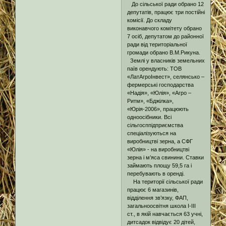
До сільської ради обрано 12
депутатів, працює три постійні
комісії. До складу
виконавчого комітету обрано
7 осіб, депутатом до районної
ради від територіальної
громади обрано В.М.Рикуна.
Землі у власників земельних
паїв орендують: ТОВ
«ЛатАгроІнвест», селянсько –
фермерські господарства
«Надія», «Юлія», «Агро –
Ритм», «Бджілка»,
«Юрія-2006», працюють
одноосібники. Всі
сільгосппідприємства
спеціалізуються на
виробництві зерна, а СФГ
«Юлія» - на виробництві
зерна і м’яса свинини. Ставки
займають площу 59,5 га і
перебувають в оренді.
На території сільської ради
працює 6 магазинів,
відділення зв’язку, ФАП,
загальноосвітня школа І-ІІІ
ст., в якій навчається 63 учні,
дитсадок відвідує 20 дітей,