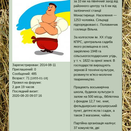
за 10 км на північний захід від
районного центру та 6 км від
залізничної станції
Монастирище. Населення —
1253 чоловіка. Сільраді
підпорядковані с. Половинчик
і селище Вільна.
За колгоспом ім. XX з’їзду
КПРС, центральна садиба
якого розміщена в селі,
закріплено 1948 га
сільськогосподарських угідь,
у т. ч. 1822 га орної землі. В
Зарегистрирован
: 2014-08-11
господарстві вирощують
Приглашений:
0
зернові й технічні культури,
Сообщений:
485
розвинуте м’ясо-молочне
Возраст:
71
[1955-01-18]
тваринництво.
Провел на форуме:
2 дня 19 часов
Працюють восьмирічна
Последний визит:
школа, будинок культури із
2020-08-20 09:07:16
залом на 500 місць, бібліотека
з фондом 12,7 тис. книг,
фельдшерсько-акушерський
пункт, дитячі ясла і садок, а
також 3 магазини, чайна.
Партійна організація налічує
37 комуністів, дві