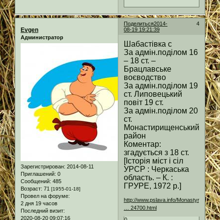
Поделиться
2014-
4
Evgen
08-19 19:21:39
Администратор
Шабастівка с
За адмін.поділом 16
– 18 ст. –
Брацлавське
воєводство
За адмін.поділом 19
ст. Липовецький
повіт 19 ст.
За адмін.поділом 20
ст.
Монастирищенський
район
Коментар:
згадується з 18 ст.
[Історія міст і сіл
Зарегистрирован
: 2014-08-11
УРСР : Черкаська
Приглашений:
0
область. – К. :
Сообщений:
485
ГРУРЕ, 1972 р.]
Возраст:
71
[1955-01-18]
Провел на форуме:
http://www.pslava.info/MonastyryscheR
2 дня 19 часов
… 24700.html
Последний визит:
2020-08-20 09:07:16
0