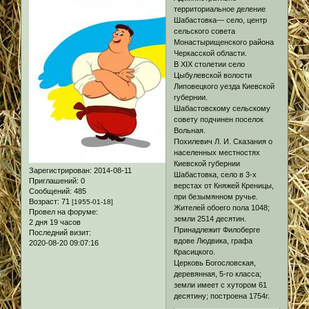
территориальное деление
Шабастовка— cело, центр
сельского совета
Монастырищенского района
Черкасской области.
В ХІХ столетии село
Цыбулевской волости
Липовецкого уезда Киевской
губернии.
Шабастовскому сельскому
совету подчинен поселок
Вольная.
Похилевич Л. И. Сказания о
населенных местностях
Киевской губернии
Зарегистрирован
: 2014-08-11
Шабастовка, село в 3-х
Приглашений:
0
верстах от Княжей Креницы,
Сообщений:
485
при безымянном ручье.
Возраст:
71
[1955-01-18]
Жителей обоего пола 1048;
Провел на форуме:
земли 2514 десятин.
2 дня 19 часов
Принадлежит Филоберге
Последний визит:
вдове Людвика, графа
2020-08-20 09:07:16
Красицкого.
Церковь Богословская,
деревянная, 5-го класса;
земли имеет с хутором 61
десятину; построена 1754г.