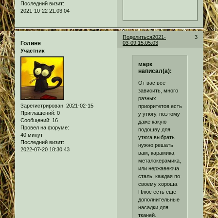
Последний визит:
2021-10-22 21:03:04
Поделиться
2021-
3
Голиня
03-09 15:05:03
Участник
марк
написал(а):
От вас все
зависить, много
разных
Зарегистрирован
: 2021-02-15
приоритетов есть
Приглашений:
0
у утюгу, поэтому
Сообщений:
16
даже какую
Провел на форуме:
подошву для
40 минут
утюга выбрать
Последний визит:
нужно решать
2022-07-20 18:30:43
вам, карамика,
металокерамика,
или нержавеюча
сталь, каждая по
своему хороша.
Плюс есть еще
дополнительные
насадки для
тканей.