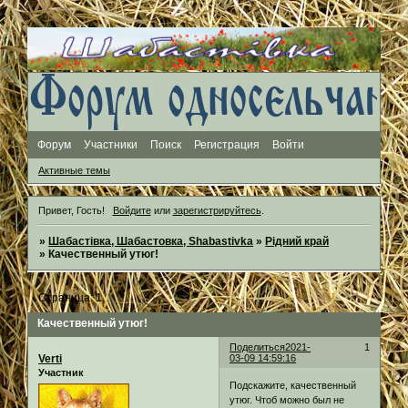
Форум
Участники
Поиск
Регистрация
Войти
Активные темы
Привет, Гость!
Войдите
или
зарегистрируйтесь
.
»
Шабастівка, Шабастовка, Shabastivka
»
Рідний край
»
Качественный утюг!
Страница:
1
Качественный утюг!
Поделиться
2021-
1
Verti
03-09 14:59:16
Участник
Подскажите, качественный
утюг. Чтоб можно был не