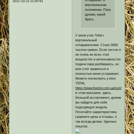
2021-10-22 21:00:43
вертикальном
положении. Пока
думаю, какой
брать.
У меня утюг Tefal с
вертикальный
отпаривателем. Стоил 3000
тысячи гривен. Если честно я
не очень во всех этих
мощностях и интенсивностях
подачи пара разбираюсь, но
мне утюг нравиться и
полностью меня устраивает.
Можете посмотреть утюги
TEFAL
https://www.foxtrot.com.ua/ru/shop/utugi
в этом магазине, здесь
большой ассортимент, думаю
вы найдете для себя
подходящую модель.
Почитайте характеристики,
сравните цены и отзывы, я
так всегда делаю. Удачных
покупок.