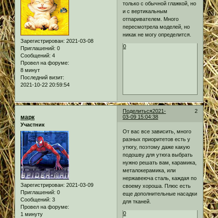
только с обычной глажкой, но
и с вертикальным
отпаривателем. Много
пересмотрела моделей, но
никак не могу определится.
Зарегистрирован
: 2021-03-08
0
Приглашений:
0
Сообщений:
4
Провел на форуме:
8 минут
Последний визит:
2021-10-22 20:59:54
Поделиться
2021-
2
марк
03-09 15:04:38
Участник
От вас все зависить, много
разных приоритетов есть у
утюгу, поэтому даже какую
подошву для утюга выбрать
нужно решать вам, карамика,
металокерамика, или
нержавеюча сталь, каждая по
Зарегистрирован
: 2021-03-09
своему хороша. Плюс есть
Приглашений:
0
еще дополнительные насадки
Сообщений:
3
для тканей.
Провел на форуме:
0
1 минуту