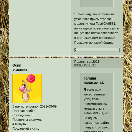
Я тоже ищу качественный
утюг, пока присмотрелась
модели утюга Tefal GV9581,
но на одном известном сайте
пишут, что плохо отпаривает
в вертикальном положении.
Пока думаю, какой брать.
0
Поделиться
2021-
4
Осип
03-09 15:08:37
Участник
Голиня
написал(а):
Я тоже ищу
качественный
утюг, пока
присмотрелась
Зарегистрирован
: 2021-03-09
модели утюга
Приглашений:
0
Tefal GV9581, но
Сообщений:
3
на одном
Провел на форуме:
известном сайте
4 минуты
пишут, что плохо
Последний визит:
отпаривает в