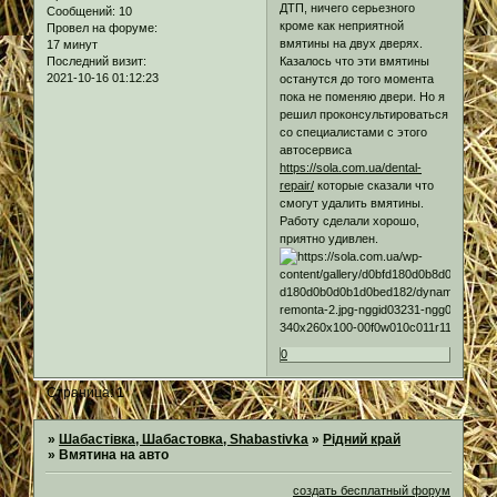
ДТП, ничего серьезного
Сообщений:
10
кроме как неприятной
Провел на форуме:
вмятины на двух дверях.
17 минут
Казалось что эти вмятины
Последний визит:
2021-10-16 01:12:23
останутся до того момента
пока не поменяю двери. Но я
решил проконсультироваться
со специалистами с этого
автосервиса
https://sola.com.ua/dental-
repair/
которые сказали что
смогут удалить вмятины.
Работу сделали хорошо,
приятно удивлен.
0
Страница:
1
»
Шабастівка, Шабастовка, Shabastivka
»
Рідний край
»
Вмятина на авто
создать бесплатный форум