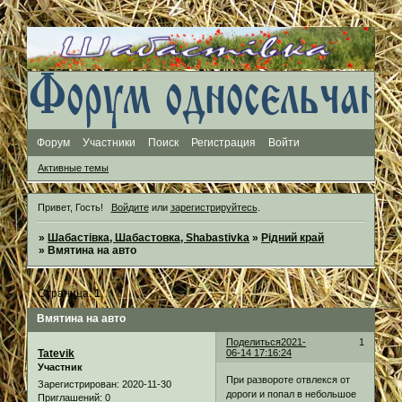
Форум
Участники
Поиск
Регистрация
Войти
Активные темы
Привет, Гость!
Войдите
или
зарегистрируйтесь
.
»
Шабастівка, Шабастовка, Shabastivka
»
Рідний край
»
Вмятина на авто
Страница:
1
Вмятина на авто
Поделиться
2021-
1
Tatevik
06-14 17:16:24
Участник
При развороте отвлекся от
Зарегистрирован
: 2020-11-30
дороги и попал в небольшое
Приглашений:
0