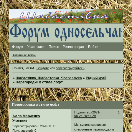
Форум
Участники
Поиск
Регистрация
Войти
Активные темы
Привет, Гость!
Войдите
или
зарегистрируйтесь
.
»
Шабастівка, Шабастовка, Shabastivka
»
Рідний край
»
Перегородки в стиле лофт
Страница:
1
Перегородки в стиле лофт
Поделиться
2021-
1
Алла Марченко
08-24 20:44:29
Участник
Мы купили красивые
Зарегистрирован
: 2020-11-13
стеклянные перегородки в
Приглашений:
0