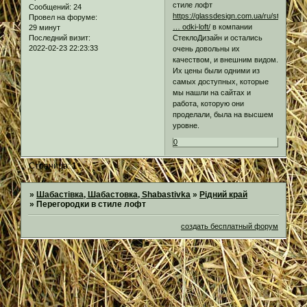
стиле лофт
Сообщений:
24
https://glassdesign.com.ua/ru/stekljann
Провел на форуме:
… odki-loft/
в компании
29 минут
СтеклоДизайн и остались
Последний визит:
2022-02-23 22:23:33
очень довольны их
качеством, и внешним видом.
Их цены были одними из
самых доступных, которые
мы нашли на сайтах и
работа, которую они
проделали, была на высшем
уровне.
0
Страница:
1
»
Шабастівка, Шабастовка, Shabastivka
»
Рідний край
»
Перегородки в стиле лофт
создать бесплатный форум