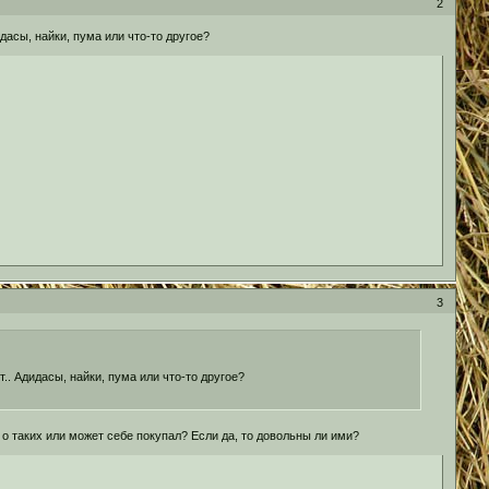
2
дасы, найки, пума или что-то другое?
3
.. Адидасы, найки, пума или что-то другое?
о таких или может себе покупал? Если да, то довольны ли ими?