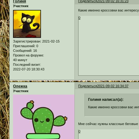
Голиня
Поделиться
2021-09-02 16:31:23
Участник
Какие именно кроссовки вас интересую
0
Зарегистрирован
: 2021-02-15
Приглашений:
0
Сообщений:
16
Провел на форуме:
40 минут
Последний визит:
2022-07-20 18:30:43
Олежка
Поделиться
2021-09-02 16:34:37
Участник
Голиня написал(а):
Какие именно кроссовки вас инт
Мне сейчас нужны классные беговые к
0