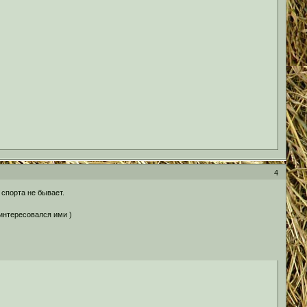
4
 спорта не бывает.
аинтересовался ими )