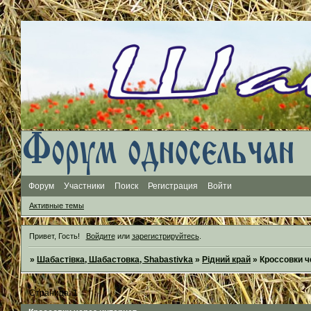
Форум
Участники
Поиск
Регистрация
Войти
Активные темы
Привет, Гость!
Войдите
или
зарегистрируйтесь
.
»
Шабастівка, Шабастовка, Shabastivka
»
Рідний край
»
Кроссовки ч
Страница:
1