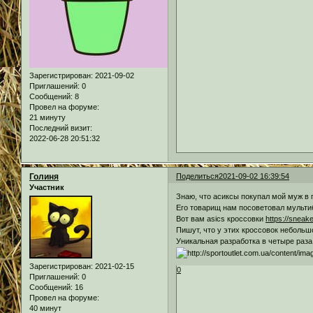
Зарегистрирован
: 2021-09-02
Приглашений:
0
Сообщений:
8
Провел на форуме:
21 минуту
Последний визит:
2022-06-28 20:51:32
Голиня
Поделиться
2021-09-02 16:39:54
Участник
Знаю, что асиксы покупал мой муж в п
Его товарищ нам посоветовал мульти
Вот вам asics кроссовки
https://snea
Пишут, что у этих кроссовок неболь
Уникальная разработка в четыре раза
Зарегистрирован
: 2021-02-15
0
Приглашений:
0
Сообщений:
16
Провел на форуме:
40 минут