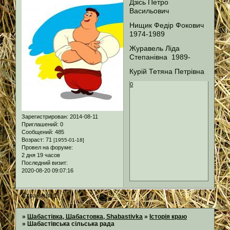
Дзісь Петро
Васильович
Нищик Федір Фокович
1974-1989
Журавель Ліда
Степанівна 1989-
Курій Тетяна Петрівна
0
Зарегистрирован
: 2014-08-11
Приглашений:
0
Сообщений:
485
Возраст:
71
[1955-01-18]
Провел на форуме:
2 дня 19 часов
Последний визит:
2020-08-20 09:07:16
Страница:
1
»
Шабастівка, Шабастовка, Shabastivka
»
Історія краю
»
Шабастівська сільська рада