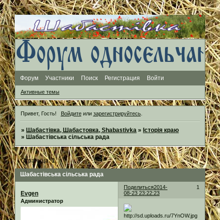
Форум
Участники
Поиск
Регистрация
Войти
Активные темы
Привет, Гость!
Войдите
или
зарегистрируйтесь
.
»
Шабастівка, Шабастовка, Shabastivka
»
Історія краю
»
Шабастівська сільська рада
Страница:
1
Шабастівська сільська рада
Поделиться
2014-
1
Evgen
08-23 23:22:23
Администратор