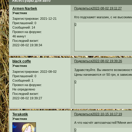
Аксессуары для авто
Armen Narbek
Поделиться
2022-08-02 19:11:27
Участник
Кто подскажет магазин, с не высоки
Зарегистрирован
: 2021-12-21
Приглашений:
0
0
Сообщений:
14
Провел на форуме:
46 минут
Последний визит:
2022-08-02 19:38:34
black coffe
Поделиться
2022-08-02 19:39:26
Участник
Здравствуйте. Вы имеете возможност
Зарегистрирован
: 2022-08-02
Цены начинаются от 50 грн, в зависи
Приглашений:
0
Сообщений:
1
0
Провел на форуме:
Не определено
Последний визит:
2022-08-02 19:39:27
Terakotik
Поделиться
2022-10-15 16:17:19
Участник
А что насчёт автозапчастей?Меня ин
0