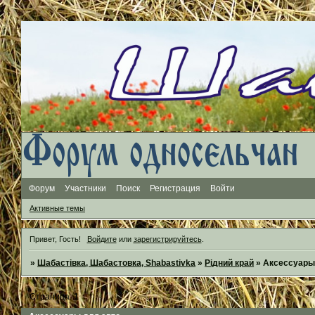
Форум
Участники
Поиск
Регистрация
Войти
Активные темы
Привет, Гость!
Войдите
или
зарегистрируйтесь
.
»
Шабастівка, Шабастовка, Shabastivka
»
Рідний край
»
Аксессуары
Страница:
1